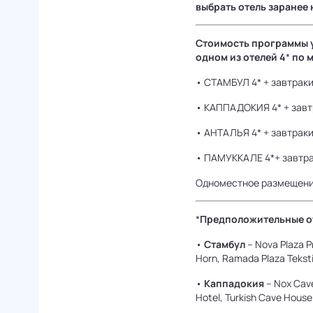
выбрать отель заранее 
Cтоимость программы у
одном из отелей 4
*
по 
• СТАМБУЛ 4* + завтраки 
• КАППАДОКИЯ 4* + завтр
• АНТАЛЬЯ 4* + завтраки 
• ПАМУККАЛЕ 4*+ завтрак
Одноместное размещение
*
Предположительные от
•
Стамбул
– Nova Plaza 
Horn, Ramada Plaza Teksti
•
Каппадокия
– Nox Cave
Hotel, Turkish Cave House