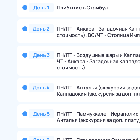
День
1
Прибытие в Стамбул
День
2
ПН/ПТ - Анкара - Загадочная Кап
стоимость). ВС/ЧТ - Столица Имп
День
3
ПН/ПТ - Воздушные шары и Каппад
ЧТ - Анкара - Загадочная Каппад
стоимость)
День
4
ПН/ПТ - Анталья (экскурсия за до
Каппадокия (экскурсия за доп. пл
День
5
ПН/ПТ - Паммуккале - Иераполис (
Анталья (экскурсия за доп. плату