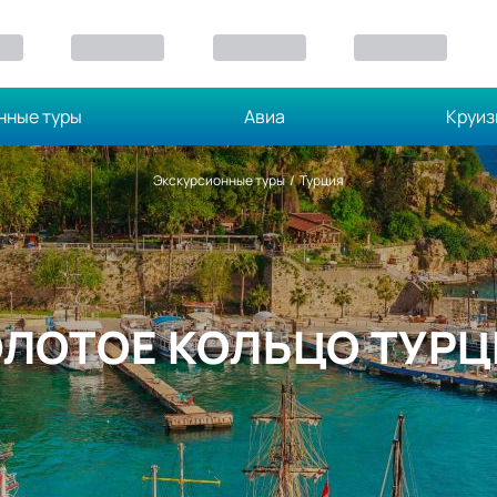
нные туры
Авиа
Круи
Экскурсионные туры
/
Турция
ЛОТОЕ КОЛЬЦО ТУР