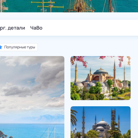
рг. детали
ЧаВо
Популярные туры