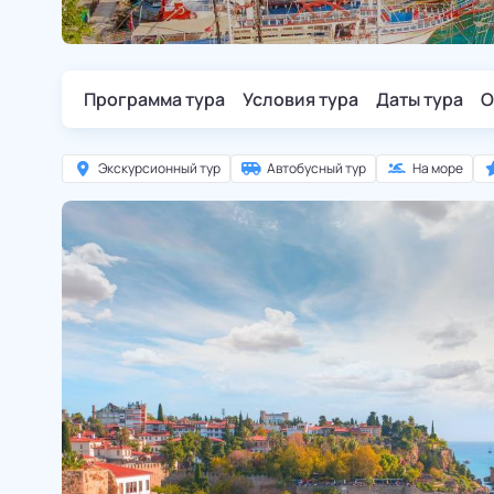
Программа тура
Условия тура
Даты тура
О
Экскурсионный тур
Автобусный тур
На море