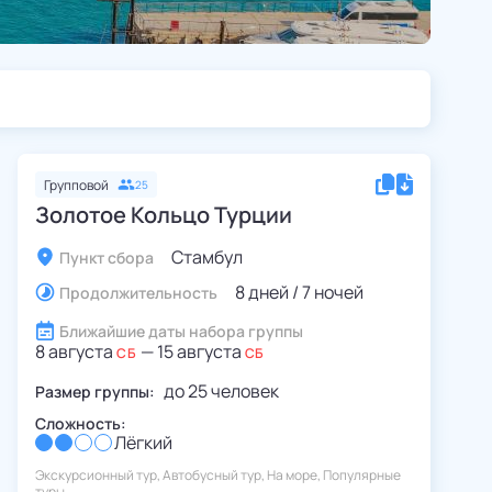
Групповой
25
Золотое Кольцо Турции
Стамбул
Пункт сбора
8 дней / 7 ночей
Продолжительность
Ближайшие даты набора группы
8 августа
—
15 августа
СБ
СБ
до
25
человек
Размер группы:
Сложность:
Лёгкий
Экскурсионный тур, Автобусный тур, На море, Популярные
туры