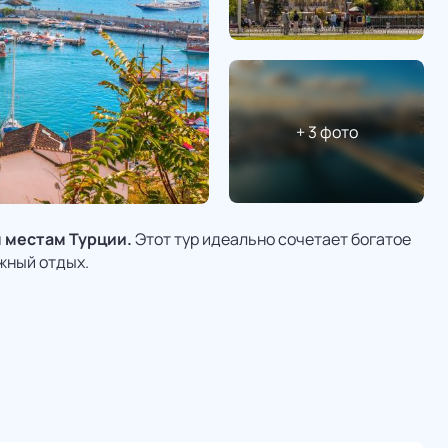
+
3
фото
 местам Турции.
Этот тур идеально сочетает богатое
жный отдых.