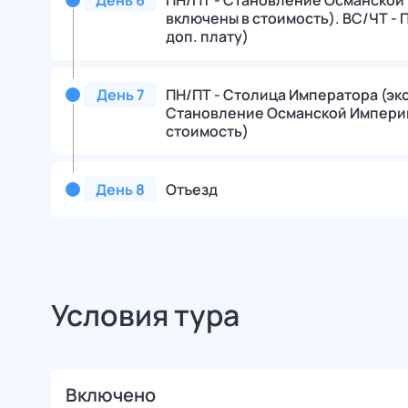
День
6
ПН/ПТ - Становление Османской 
включены в стоимость). ВС/ЧТ - 
доп. плату)
День
7
ПН/ПТ - Столица Императора (экск
Становление Османской Империи 
стоимость)
День
8
Отъезд
Условия тура
Включено