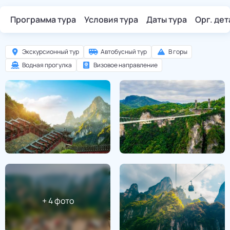
Программа тура
Условия тура
Даты тура
Орг. де
Экскурсионный тур
Автобусный тур
В горы
Водная прогулка
Визовое направление
+
4
фото