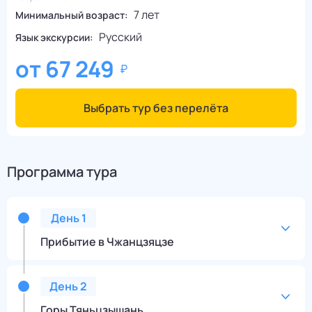
7 лет
Минимальный возраст:
Русский
Язык экскурсии:
от
67 249
Выбрать тур без перелёта
Программа тура
День
1
Прибытие в Чжанцзяцзе
День
2
Горы Тяньцзышань