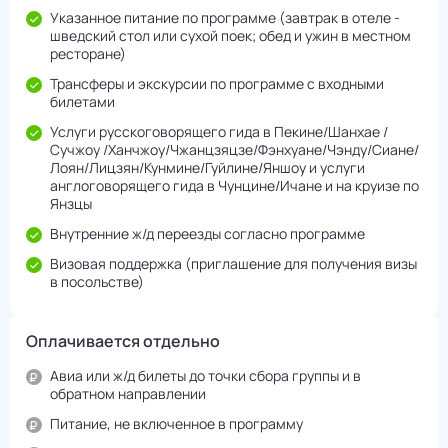
Указанное питание по программе (завтрак в отеле -
шведский стол или сухой поек; обед и ужин в местном
ресторане)
Трансферы и экскурсии по программе с входными
билетами
Услуги русскоговорящего гида в Пекине/Шанхае /
Сучжоу /Ханчжоу/Чжанцзяцзе/Фэнхуане/Чэнду/Cиане/
Лоян/Лицзян/Кунмине/Гуйлине/Яншоу и услуги
англоговорящего гида в Чунцине/Ичане и на круизе по
Янзцы
Внутренние ж/д переезды согласно программе
Визовая поддержка (приглашение для получения визы
в посольстве)
Оплачивается отдельно
Авиа или ж/д билеты до точки сбора группы и в
обратном направлении
Питание, не включенное в программу