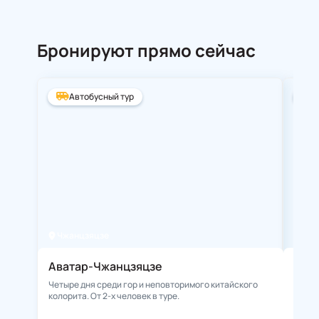
Бронируют прямо сейчас
Автобусный тур
А
Чжанцзяцзе
Ста
Аватар-Чжанцзяцзе
Зол
Четыре дня среди гор и неповторимого китайского
**Нез
колорита. От 2-х человек в туре.
места
истор
пляжн