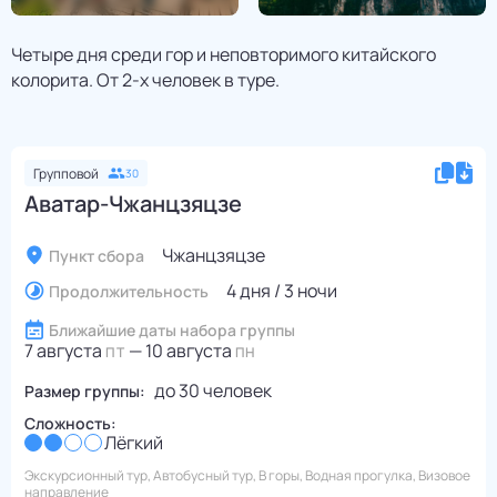
Четыре дня среди гор и неповторимого китайского
колорита. От 2-х человек в туре.
Групповой
30
Аватар-Чжанцзяцзе
Чжанцзяцзе
Пункт сбора
4 дня / 3 ночи
Продолжительность
Ближайшие даты набора группы
7 августа
—
10 августа
ПТ
ПН
до
30
человек
Размер группы:
Сложность:
Лёгкий
Экскурсионный тур, Автобусный тур, В горы, Водная прогулка, Визовое
направление