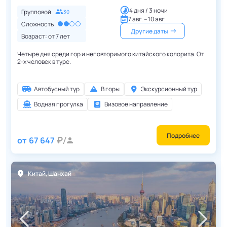
4 дня / 3 ночи
Групповой
30
7 авг. – 10 авг.
Сложность
Другие даты
Возраст: от
7
лет
Четыре дня среди гор и неповторимого китайского колорита. От
2-х человек в туре.
Автобусный тур
В горы
Экскурсионный тур
Водная прогулка
Визовое направление
Подробнее
от
67 647
Китай
,
Шанхай