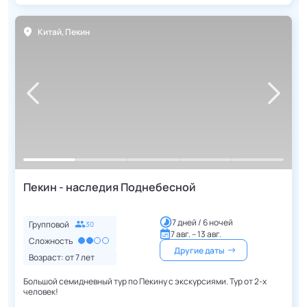
Китай
,
Пекин
Пекин - наследия Поднебесной
7 дней / 6 ночей
Групповой
30
7 авг. – 13 авг.
Сложность
Другие даты
Возраст: от
7
лет
Большой семидневный тур по Пекину с экскурсиями. Тур от 2-х
человек!