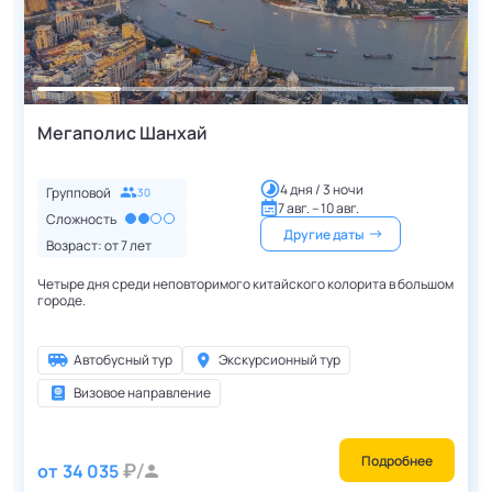
Мегаполис Шанхай
4 дня / 3 ночи
Групповой
30
7 авг. – 10 авг.
Сложность
Другие даты
Возраст: от
7
лет
Четыре дня среди неповторимого китайского колорита в большом
городе.
Автобусный тур
Экскурсионный тур
Визовое направление
Подробнее
от
34 035