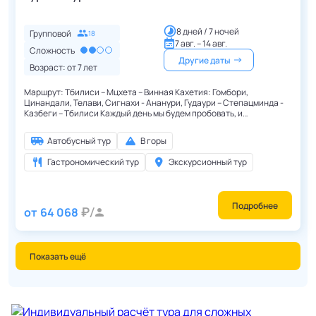
8 дней / 7 ночей
Групповой
18
7 авг. – 14 авг.
Сложность
Другие даты
Возраст: от
7
лет
Маршрут: Тбилиси – Мцхета – Винная Кахетия: Гомбори,
Цинандали, Телави, Сигнахи - Ананури, Гудаури – Степацминда -
Казбеги – Тбилиси Каждый день мы будем пробовать, и
наслаждаться новыми грузинскими блюдами!
Автобусный тур
В горы
Гастрономический тур
Экскурсионный тур
Подробнее
от
64 068
Показать ещё