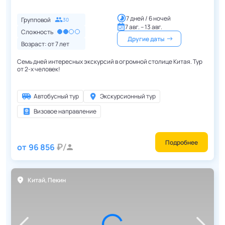
7 дней / 6 ночей
Групповой
30
7 авг. – 13 авг.
Сложность
Другие даты
Возраст: от
7
лет
Семь дней интересных экскурсий в огромной столице Китая. Тур
от 2-х человек!
Автобусный тур
Экскурсионный тур
Визовое направление
Подробнее
от
96 856
Китай
,
Пекин