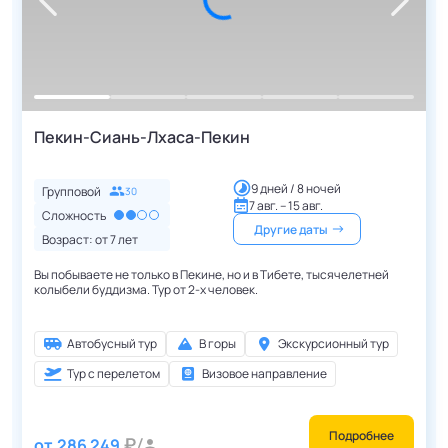
Пекин-Сиань-Лхаса-Пекин
9 дней / 8 ночей
Групповой
30
7 авг. – 15 авг.
Сложность
Другие даты
Возраст: от
7
лет
Вы побываете не только в Пекине, но и в Тибете, тысячелетней
колыбели буддизма. Тур от 2-х человек.
Автобусный тур
В горы
Экскурсионный тур
Тур с перелетом
Визовое направление
Подробнее
от
286 249