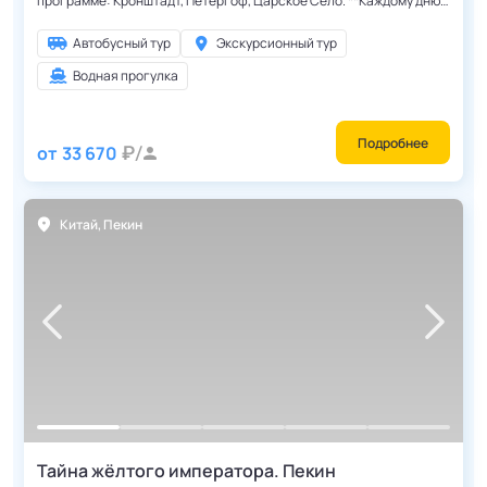
программе: Кронштадт, Петергоф, Царское Село. **Каждому дню
недели соответствует своя экскурсионная программа.
Экскурсионная программа повторяется каждую неделю.**
Автобусный тур
Экскурсионный тур
Водная прогулка
Подробнее
от
33 670
Китай
,
Пекин
Тайна жёлтого императора. Пекин