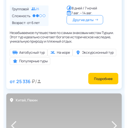
8 дней / 7 ночей
Групповой
25
7 авг. – 14 авг.
Сложность
Другие даты
Возраст: от
6
лет
Незабываемое путешествие по самым знаковым местам Турции.
Этот тур идеально сочетает богатое историческое наследие,
уникальную природу и пляжный отдых.
Автобусный тур
На море
Экскурсионный тур
Популярные туры
Подробнее
от
25 336
Китай
,
Пекин