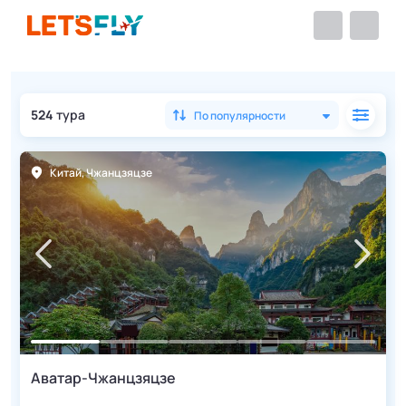
524
тура
По популярности
Китай
,
Чжанцзяцзе
Аватар-Чжанцзяцзе