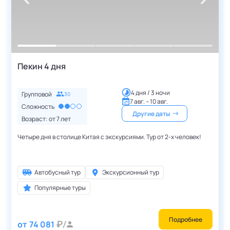
Пекин 4 дня
4 дня / 3 ночи
Групповой
30
7 авг. – 10 авг.
Сложность
Другие даты
Возраст: от
7
лет
Четыре дня в столице Китая с экскурсиями. Тур от 2-х человек!
Автобусный тур
Экскурсионный тур
Популярные туры
Подробнее
от
74 081